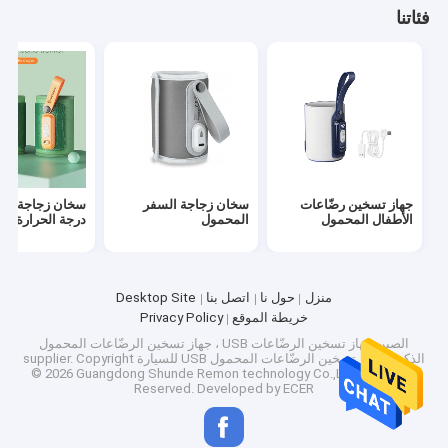
فئاتنا
جهاز تسخين رضّاعات
سخان زجاجة السفر
سخان زجاجة الت
الأطفال المحمول
المحمول
درجة الحرارة
منزل
حول نا
اتصل بنا
Desktop Site
خريطة الموقع
Privacy Policy
مسكن
الصين جهاز تسخين الرضّاعات USB ، جهاز تسخين الرضّاعات المحمول
الذكي ، جهاز تسخين الرضّاعات المحمول USB للسيارة supplier.
Copyright
© 2026 Guangdong Shunde Remon technology Co.,Ltd. All Rights
منتجات
Reserved. Developed by
ECER
معلومات عنا