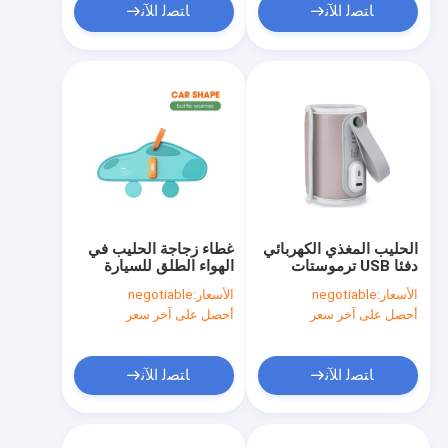
ﺎﺘﺼﻟ ﺍﻶﻧ
ﺎﺘﺼﻟ ﺍﻶﻧ
الحليب المغذي الكهربائي
غطاء زجاجة الحليب في
دفئا USB ترموستات
الهواء الطلق للسيارة
محمول مقاوم للحرارة 42
للسفر خفيف الوزن
الأسعار:
negotiable
الأسعار:
negotiable
℃
تصميم فيلكرو سريع
أحصل على آخر سعر
أحصل على آخر سعر
التسخين
ﺎﺘﺼﻟ ﺍﻶﻧ
ﺎﺘﺼﻟ ﺍﻶﻧ