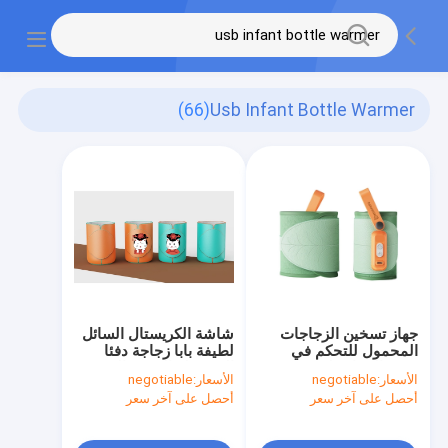
(66)
Usb Infant Bottle Warmer
جهاز تسخين الزجاجات
شاشة الكريستال السائل
المحمول للتحكم في
لطيفة بابا زجاجة دفئا
درجة الحرارة لمدة دقيقة
المحمولة التدفئة السريعة
الأسعار:
negotiable
الأسعار:
negotiable
واحدة وسخان حليب
أحصل على آخر سعر
أحصل على آخر سعر
للسفر خالٍ من مادة BPA