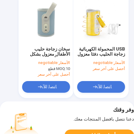
USB المحمولة الكهربائية
سخان زجاجة حليب
زجاجة الحليب دفئا معزول
الأطفال معزول بشكل
غطاء ترموستات لسيارة
محافظ أثناء التنقل لعربة
الأسعار:
negotiable
الأسعار:
negotiable
السفر مثالية أثناء التنقل
السفر
أحصل على آخر سعر
10 قطع
MOQ:
أحصل على آخر سعر
ﺎﺘﺼﻟ ﺍﻶﻧ
ﺎﺘﺼﻟ ﺍﻶﻧ
وفر وقتك
دعنا نتصل بأفضل المنتجات معك.