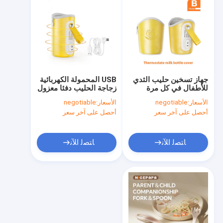
جهاز تسخين حليب الثدي
USB المحمولة الكهربائية
للأطفال في كل مرة
زجاجة الحليب دفئا معزول
محمول بقدرة 10 وات و
غطاء ترموستات لسيارة
الأسعار:
negotiable
الأسعار:
negotiable
42 درجة مئوية
السفر مثالية أثناء التنقل
أحصل على آخر سعر
أحصل على آخر سعر
ﺎﺘﺼﻟ ﺍﻶﻧ
ﺎﺘﺼﻟ ﺍﻶﻧ
مسكن
منتجات
معلومات عنا