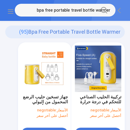
(95)
Bpa Free Portable Travel Bottle Warmer
تركيبة الحليب الصناعي
جهاز تسخين حليب الرضع
للتحكم في درجة حرارة
المحمول من البولي
الزجاجة ، سلك USB
يوريثان 9-11 أوقية على
الأسعار:
negotiable
الأسعار:
negotiable
محمول 5 فولت و 2 أمبير
التوالي USB جهاز تسخين
أحصل على آخر سعر
أحصل على آخر سعر
الرضّاعات المحمول