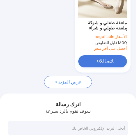
جولة في المعمل
مراقبة الجودة
ملعقة طفلي و شوكة
ملعقة طفلي و شراء
اتصل بنا
أطفال و أطفال
الأسعار:
negotiable
MOQ:
قابل للتفاوض
أخبار
أحصل على آخر سعر
حالات
ﺎﺘﺼﻟ ﺍﻶﻧ
عرض المزيد
جهاز تسخين رضّاعات الأطفال المحمول
سخان زجاجة السفر المحمول
اترك رسالة
سوف نقوم بالرد بسرعة
سخان زجاجة التحكم في درجة الحرارة
زجاجة الطفل بغطاء الوجه