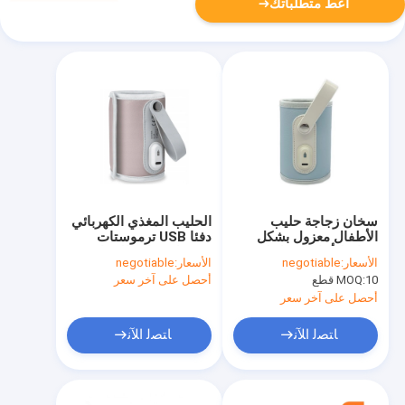
أعط متطلباتك
سخان زجاجة حليب
الحليب المغذي الكهربائي
الأطفال معزول بشكل
دفئا USB ترموستات
محافظ أثناء التنقل لعربة
محمول مقاوم للحرارة 42
الأسعار:
negotiable
الأسعار:
negotiable
السفر
℃
10 قطع
MOQ:
أحصل على آخر سعر
أحصل على آخر سعر
ﺎﺘﺼﻟ ﺍﻶﻧ
ﺎﺘﺼﻟ ﺍﻶﻧ