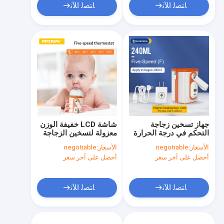
ﺎﺘﺼﻟ ﺍﻶﻧ
ﺎﺘﺼﻟ ﺍﻶﻧ
جهاز تسخين زجاجة
شاشة LCD خفيفة الوزن
التحكم في درجة الحرارة
معزولة لتسخين الزجاجة
من نايس بابا خفيف الوزن
لشحن USB لزجاجة
الأسعار:
negotiable
الأسعار:
negotiable
وشحن USB بقوة 10 وات
Hegen
أحصل على آخر سعر
أحصل على آخر سعر
ﺎﺘﺼﻟ ﺍﻶﻧ
ﺎﺘﺼﻟ ﺍﻶﻧ