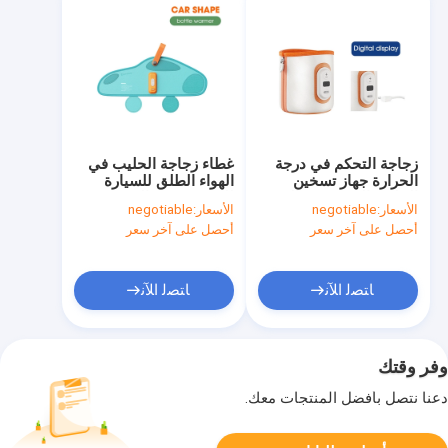
زجاجة التحكم في درجة
غطاء زجاجة الحليب في
الحرارة جهاز تسخين
الهواء الطلق للسيارة
الحليب الفوري من النوع
للسفر خفيف الوزن
الأسعار:
negotiable
الأسعار:
negotiable
C 5V 2A مثالي أثناء
تصميم فيلكرو سريع
أحصل على آخر سعر
أحصل على آخر سعر
التنقل
التسخين
ﺎﺘﺼﻟ ﺍﻶﻧ
ﺎﺘﺼﻟ ﺍﻶﻧ
وفر وقتك
دعنا نتصل بأفضل المنتجات معك.